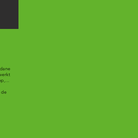
edane
werkt
p,...
 de